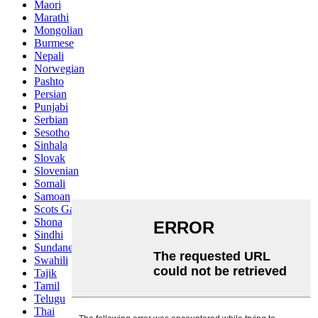
Maori
Marathi
Mongolian
Burmese
Nepali
Norwegian
Pashto
Persian
Punjabi
Serbian
Sesotho
Sinhala
Slovak
Slovenian
Somali
Samoan
Scots Gaelic
Shona
Sindhi
Sundanese
Swahili
Tajik
Tamil
Telugu
Thai