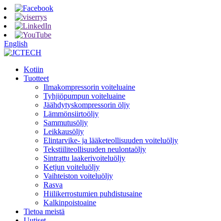
English
Kotiin
Tuotteet
Ilmakompressorin voiteluaine
Tyhjiöpumpun voiteluaine
Jäähdytyskompressorin öljy
Lämmönsiirtoöljy
Sammutusöljy
Leikkausöljy
Elintarvike- ja lääketeollisuuden voiteluöljy
Tekstiiliteollisuuden neulontaöljy
Sintrattu laakerivoiteluöljy
Ketjun voiteluöljy
Vaihteiston voiteluöljy
Rasva
Hiilikerrostumien puhdistusaine
Kalkinpoistoaine
Tietoa meistä
Uutiset