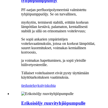
tyhjiöpumppuöljy
PF-sarjan perfluoripolymeeristä valmistettu
tyhjiöpumppuöljy. Se on turvallinen,
myrkytön, termisesti stabiili, erittäin korkean
lämpötilan kestävä, palamaton, kemiallisesti
stabiili ja sillä on erinomainen voitelevuus;
Se sopii ankarien ympäristöjen
voiteluvaatimuksiin, joissa on korkeat lämpötilat,
suuret kuormitukset, voimakas kemiallinen
korroosio,
ja voimakas hapettuminen, ja sopii yleisille
hiilivetyestereille.
Tällaiset voiteluaineet eivät pysty täyttämään
käyttötarkoituksen vaatimuksia.
tiedustelu
yksityiskohta
Erikoisöljy ruuvityhjiöpumpulle