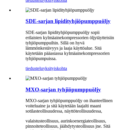
tiedustelu
yksityiskohta
SDE-sarjan lipidityhjiöpumppuöljy
SDE-sarjan lipidityhjiöpumppuöljy sopii
erilaisten kylmäainekompressorien öljytäytteisiin
tyhjiöpumppuihin. Sillä on hyvä
lämmönkestävyys ja laaja käyttöalue. Sitä
käytetään pääasiassa kylmäainekompressorien
tyhjiöpumpuissa.
tiedustelu
yksityiskohta
MXO-sarjan tyhjiöpumppuöljy
MXO-sarjan tyhjiöpumppuöljy on ihanteellinen
voiteluaine ja sitä käytetään laajalti maani
sotilasteollisuudessa, näyttöteollisuudessa,
valaistusteollisuus, aurinkoenergiateollisuus,
pinnoiteteollisuus, jäähdytysteollisuus jne. Sitä