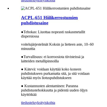
tiedustelu
yksityiskohta
ACPL-651 Hiilikerrostumien
puhdistusaine
●Tehokas: Liuottaa nopeasti raskasmetallit
dispersiossa
voitelujärjestelmät Koksin ja lietteen aste, 10–60
minuuttia
●Turvallisuus: ei korroosiota tiivisteissä ja
laitteiden metallipinnoilla
● Kätevä: voidaan käyttää koko koneen
puhdistukseen purkamatta sitä, ja sitä voidaan
käyttää myös liotuspuhdistukseen
● Kustannusten alentaminen: Paranna
puhdistustehokkuutta ja pidentä uuden öljyn
käyttöikää
tiedustelu
yksityiskohta