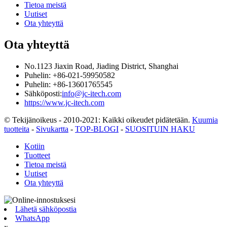
Tietoa meistä
Uutiset
Ota yhteyttä
Ota yhteyttä
No.1123 Jiaxin Road, Jiading District, Shanghai
Puhelin: +86-021-59950582
Puhelin: +86-13601765545
Sähköposti:
info@jc-itech.com
https://www.jc-itech.com
© Tekijänoikeus - 2010-2021: Kaikki oikeudet pidätetään.
Kuumia
tuotteita
-
Sivukartta
-
TOP-BLOGI
-
SUOSITUIN HAKU
Kotiin
Tuotteet
Tietoa meistä
Uutiset
Ota yhteyttä
Lähetä sähköpostia
WhatsApp