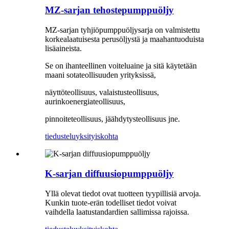
MZ-sarjan tehostepumppuöljy
MZ-sarjan tyhjiöpumppuöljysarja on valmistettu
korkealaatuisesta perusöljystä ja maahantuoduista
lisäaineista.
Se on ihanteellinen voiteluaine ja sitä käytetään
maani sotateollisuuden yrityksissä,
näyttöteollisuus, valaistusteollisuus,
aurinkoenergiateollisuus,
pinnoiteteollisuus, jäähdytysteollisuus jne.
tiedustelu
yksityiskohta
K-sarjan diffuusiopumppuöljy
Yllä olevat tiedot ovat tuotteen tyypillisiä arvoja.
Kunkin tuote-erän todelliset tiedot voivat
vaihdella laatustandardien sallimissa rajoissa.