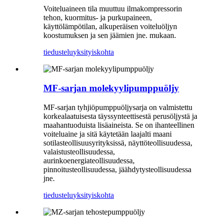
Voiteluaineen tila muuttuu ilmakompressorin
tehon, kuormitus- ja purkupaineen,
käyttölämpötilan, alkuperäisen voiteluöljyn
koostumuksen ja sen jäämien jne. mukaan.
tiedustelu
yksityiskohta
MF-sarjan molekyylipumppuöljy
MF-sarjan tyhjiöpumppuöljysarja on valmistettu
korkealaatuisesta täyssynteettisestä perusöljystä ja
maahantuoduista lisäaineista. Se on ihanteellinen
voiteluaine ja sitä käytetään laajalti maani
sotilasteollisuusyrityksissä, näyttöteollisuudessa,
valaistusteollisuudessa,
aurinkoenergiateollisuudessa,
pinnoitusteollisuudessa, jäähdytysteollisuudessa
jne.
tiedustelu
yksityiskohta