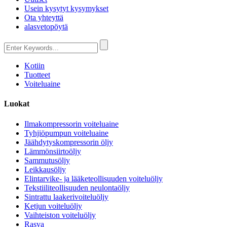
Usein kysytyt kysymykset
Ota yhteyttä
alasvetopöytä
Kotiin
Tuotteet
Voiteluaine
Luokat
Ilmakompressorin voiteluaine
Tyhjiöpumpun voiteluaine
Jäähdytyskompressorin öljy
Lämmönsiirtoöljy
Sammutusöljy
Leikkausöljy
Elintarvike- ja lääketeollisuuden voiteluöljy
Tekstiiliteollisuuden neulontaöljy
Sintrattu laakerivoiteluöljy
Ketjun voiteluöljy
Vaihteiston voiteluöljy
Rasva