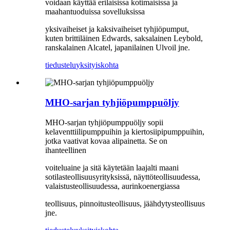
voidaan käyttää erilaisissa kotimaisissa ja
maahantuoduissa sovelluksissa
yksivaiheiset ja kaksivaiheiset tyhjiöpumput,
kuten brittiläinen Edwards, saksalainen Leybold,
ranskalainen Alcatel, japanilainen Ulvoil jne.
tiedustelu
yksityiskohta
MHO-sarjan tyhjiöpumppuöljy
MHO-sarjan tyhjiöpumppuöljy sopii
kelaventtiilipumppuihin ja kiertosiipipumppuihin,
jotka vaativat kovaa alipainetta. Se on
ihanteellinen
voiteluaine ja sitä käytetään laajalti maani
sotilasteollisuusyrityksissä, näyttöteollisuudessa,
valaistusteollisuudessa, aurinkoenergiassa
teollisuus, pinnoitusteollisuus, jäähdytysteollisuus
jne.