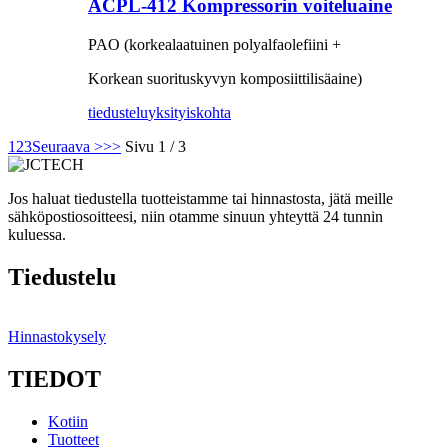
ACPL-412 Kompressorin voiteluaine
PAO (korkealaatuinen polyalfaolefiini +
Korkean suorituskyvyn komposiittilisäaine)
tiedustelu
yksityiskohta
1
2
3
Seuraava >
>>
Sivu 1 / 3
Jos haluat tiedustella tuotteistamme tai hinnastosta, jätä meille
sähköpostiosoitteesi, niin otamme sinuun yhteyttä 24 tunnin
kuluessa.
Tiedustelu
Hinnastokysely
TIEDOT
Kotiin
Tuotteet