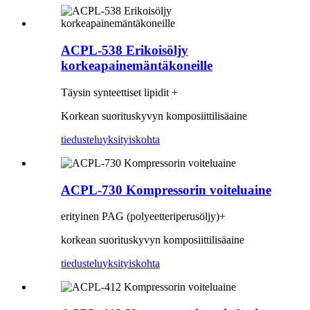
ACPL-538 Erikoisöljy
korkeapainemäntäkoneille
Täysin synteettiset lipidit +
Korkean suorituskyvyn komposiittilisäaine
tiedustelu
yksityiskohta
ACPL-730 Kompressorin voiteluaine
erityinen PAG (polyeetteriperusöljy)+
korkean suorituskyvyn komposiittilisäaine
tiedustelu
yksityiskohta