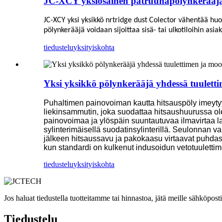
JC-XCY yksiosainen patruunapölynkerääjä (
JC-XCY yksi yksikkö n
r
tridge dust Col
e
ctor vähentää huom
pölynkerääjä voidaan sijoittaa sisä- tai ulkotiloihin a
tiedustelu
yksityiskohta
Yksi yksikkö pölynkerääjä yhdessä tuulett
Puhaltimen painovoiman kautta hitsauspöly imeyty
liekinsammutin, joka suodattaa hitsaushuurussa ole
painovoimaa ja ylöspäin suuntautuvaa ilmavirtaa 
sylinterimäisellä suodatinsylinterillä. Seulonnan
jälkeen hitsaussavu ja pakokaasu virtaavat puhdas
kun standardi on kulkenut indusoidun vetotuulettim
tiedustelu
yksityiskohta
Jos haluat tiedustella tuotteitamme tai hinnastoa, jätä meille sähköpost
Tiedustelu