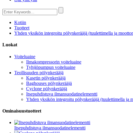
Kotiin
Tuotteet
Yhden yksikön integroitu pölynkerääjä (tuulettimella ja moottori
Luokat
Voiteluaine
Ilmakompressorin voiteluaine
Tyhjiöpumpun voiteluaine
Teollisuuden pölynkerääjä
Kasetin pölynkerääjä
Baghouses pölynkerääjä
Cyclone pölynkerääjä
Itsepuhdistuva ilmansuodatinelementti
Yhden yksikön integroitu pölynkerääjä (tuulettimella ja m
Ominaisuustuotteet
Itsepuhdistuva ilmansuodatinelementti