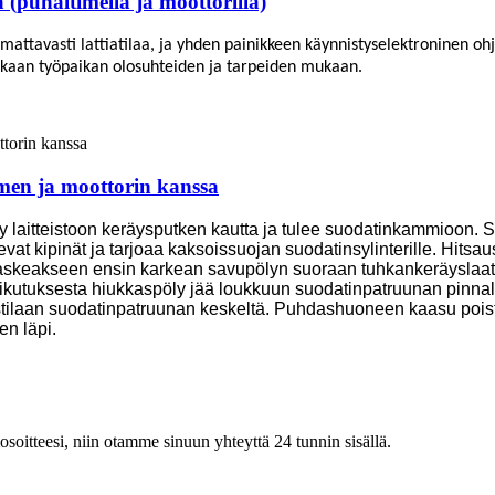
puhaltimella ja moottorilla)
attavasti lattiatilaa, ja yhden painikkeen käynnistyselektroninen ohj
siakkaan työpaikan olosuhteiden ja tarpeiden mukaan.
imen ja moottorin kanssa
y laitteistoon keräysputken kautta ja tulee suodatinkammioon.
vat kipinät ja tarjoaa kaksoissuojan suodatinsylinterille. Hit
laskeakseen ensin karkean savupölyn suoraan tuhkankeräyslaat
 vaikutuksesta hiukkaspöly jää loukkuun suodatinpatruunan pinn
tilaan suodatinpatruunan keskeltä. Puhdashuoneen kaasu poistet
en läpi.
iosoitteesi, niin otamme sinuun yhteyttä 24 tunnin sisällä.