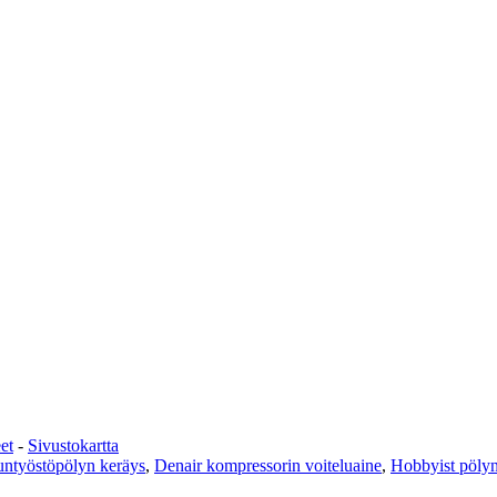
et
-
Sivustokartta
ntyöstöpölyn keräys
,
Denair kompressorin voiteluaine
,
Hobbyist pölyn