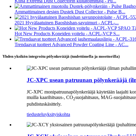
Kiina Extrema Dust Collectorin kultatoimittaja - Pu...
Ammattimainen design Dustek Dust Collector - Pulse B...
2021 Hyvälaatuinen Baoshishan-savuimuri - ACPL-...
Hot New Products Koneiden voitelu - ACPL-VCP S...
Trendaavat tuotteet Advanced Powder Coating Line - AC...
Yhden yksikön integroitu pölynkerääjä (tuulettimella ja moottorilla)
JC-XPC usean patruunan pölynkerääjä (ilm
JC-XPC monipatruunapölynkerääjä käytetään laajalti konei
muilla kaarihitsaus-, CO
suojahitsaus, MAG-suojahitsaus,
2
puhdistuskäsittely.
tiedustelu
yksityiskohta