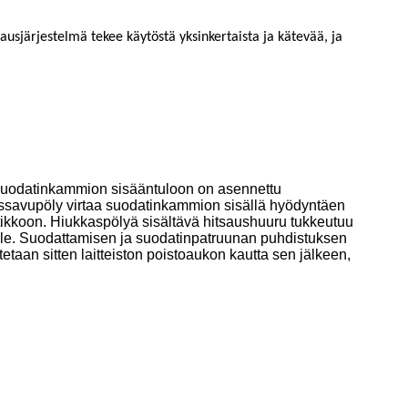
ausjärjestelmä tekee käytöstä yksinkertaista ja kätevää, ja
 Suodatinkammion sisääntuloon on asennettu
saussavupöly virtaa suodatinkammion sisällä hyödyntäen
ikkoon. Hiukkaspölyä sisältävä hitsaushuuru tukkeutuu
alle. Suodattamisen ja suodatinpatruunan puhdistuksen
aan sitten laitteiston poistoaukon kautta sen jälkeen,