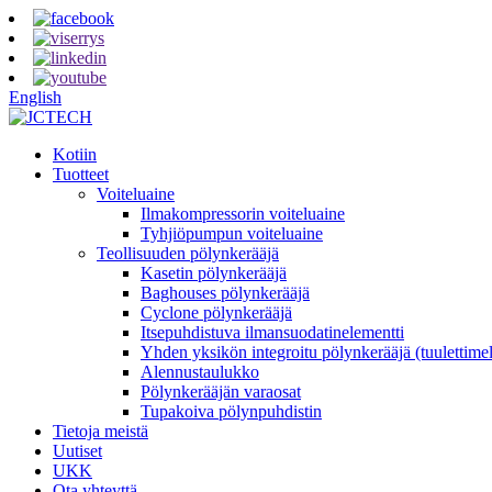
English
Kotiin
Tuotteet
Voiteluaine
Ilmakompressorin voiteluaine
Tyhjiöpumpun voiteluaine
Teollisuuden pölynkerääjä
Kasetin pölynkerääjä
Baghouses pölynkerääjä
Cyclone pölynkerääjä
Itsepuhdistuva ilmansuodatinelementti
Yhden yksikön integroitu pölynkerääjä (tuulettimell
Alennustaulukko
Pölynkerääjän varaosat
Tupakoiva pölynpuhdistin
Tietoja meistä
Uutiset
UKK
Ota yhteyttä