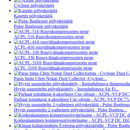
Cyclone pölynkerääjä
Kasetin pölynkerääjä
Pulse Baghouse pölynkerääjä
ACPL-516 Ruuvikompressorien neste
ACPL-416 ruuviilmakompressorien neste
ACPL-336 Ruuvi-ilmakompressorien neste
ACPL-316S Ruuviilmakompressorin neste
Paras hinta Chris Notap Dust Collector -Cyclone...
Hyvin suunniteltu pölynkäsittely - Itsepuhdistuva Air Fi...
Parhaat toimittajat 4-akselinen Cnc-ohjain - ACPL-VCP DC75.
Hyvin suunniteltu 2-vaiheinen pölynkerääjä - Pulse Baghou...
Korkealaatuinen kompressorivoiteluaine - ACPL-VCP DC Dif.