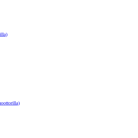
lla)
oottorilla)