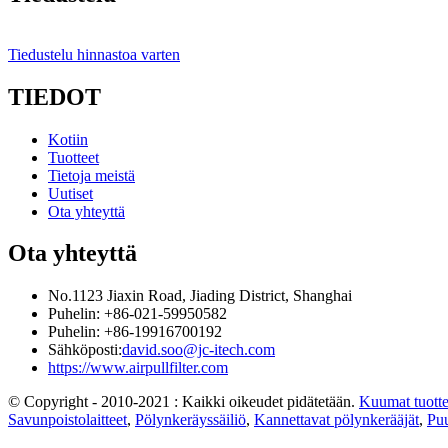
Tiedustelu hinnastoa varten
TIEDOT
Kotiin
Tuotteet
Tietoja meistä
Uutiset
Ota yhteyttä
Ota yhteyttä
No.1123 Jiaxin Road, Jiading District, Shanghai
Puhelin: +86-021-59950582
Puhelin: +86-19916700192
Sähköposti:
david.soo@jc-itech.com
https://www.airpullfilter.com
© Copyright - 2010-2021 : Kaikki oikeudet pidätetään.
Kuumat tuotte
Savunpoistolaitteet
,
Pölynkeräyssäiliö
,
Kannettavat pölynkerääjät
,
Puu