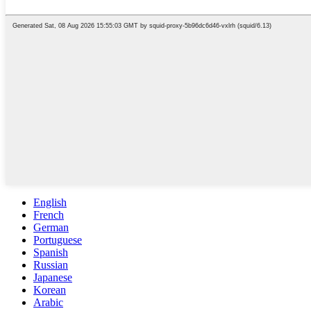
English
French
German
Portuguese
Spanish
Russian
Japanese
Korean
Arabic