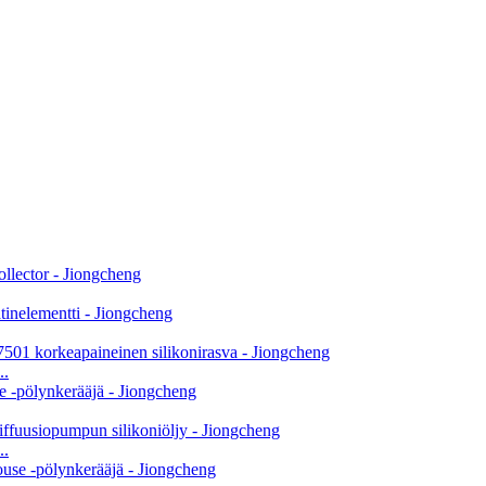
..
..